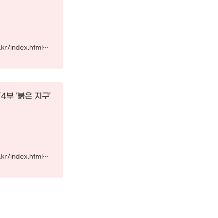
https://vod.kbs.co.kr/index.html?source=episode&sname=vod&stype=vod&program_code=T2019-0296&program_id=PS-2021095108-01-000&broadcast_complete_yn=N&local_station_code=00&section_code=05&section_sub_code=08
부 ‘붉은 지구’ 

https://vod.kbs.co.kr/index.html?source=episode&sname=vod&stype=vod&program_code=T2019-0296&program_id=PS-2021095106-01-000&broadcast_complete_yn=N&local_station_code=00&section_code=05&section_sub_code=08