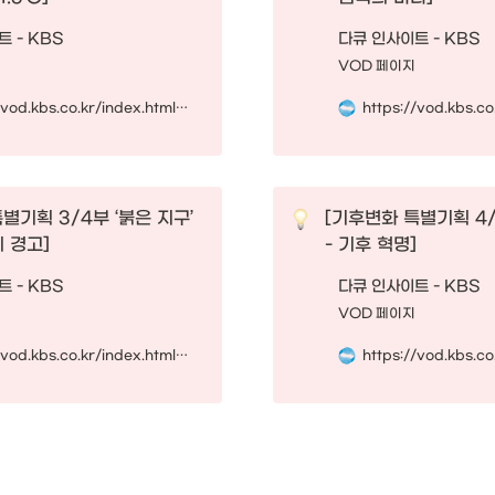
 - KBS
다큐 인사이트 - KBS
VOD 페이지
https://vod.kbs.co.kr/index.html?source=episode&sname=vod&stype=vod&program_code=T2019-0296&program_id=PS-2021001073-01-000&broadcast_complete_yn=N&local_station_code=00&section_code=05&section_sub_code=08
별기획 3/4부 ‘붉은 지구’ 

[기후변화 특별기획 4/4
 경고] 
- 기후 혁명] 
 - KBS
다큐 인사이트 - KBS
VOD 페이지
https://vod.kbs.co.kr/index.html?source=episode&sname=vod&stype=vod&program_code=T2019-0296&program_id=PS-2021095107-01-000&broadcast_complete_yn=N&local_station_code=00&section_code=05&section_sub_code=08