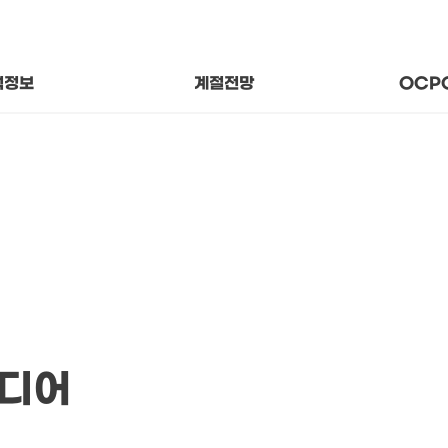
후 상태와 추세
지나온
변수의 의미
함께 걷
기후 분석자료
About
석정보
계절전망
OCP
미디어