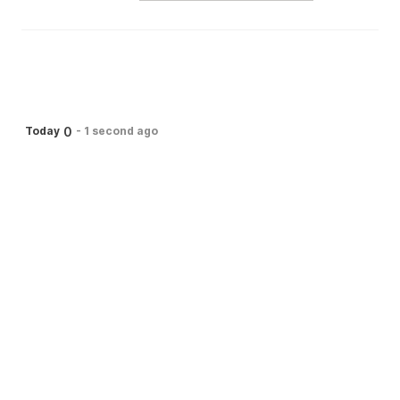
0
Today
-
1 second ago