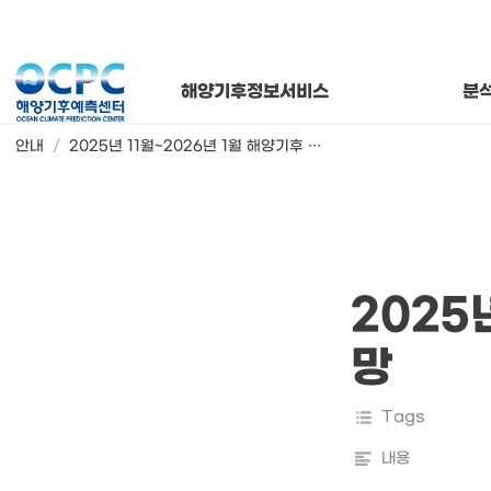
연간 해양기
해양기후
월별 해양
해양기후정보서비스
분
안내
/
2025년 11월~2026년 1월 해양기후 전망
2025
망
Tags
내용