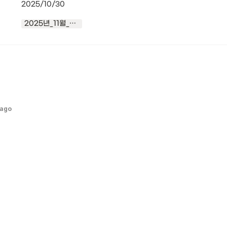
2025/10/30
2025년_11월_2026년_1월_해양기후_시범_전망_보고서.pdf
 ago