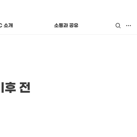
  길
카드뉴스
는 사람들
교육자료
 OCPC
C 소개
소통과 공유
기후 전