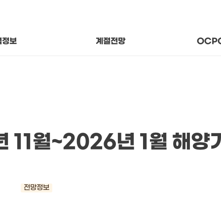
후 상태와 추세
지나온
변수의 의미
함께 걷
기후 분석자료
About
석정보
계절전망
OCP
년 11월~2026년 1월 해양
전망정보