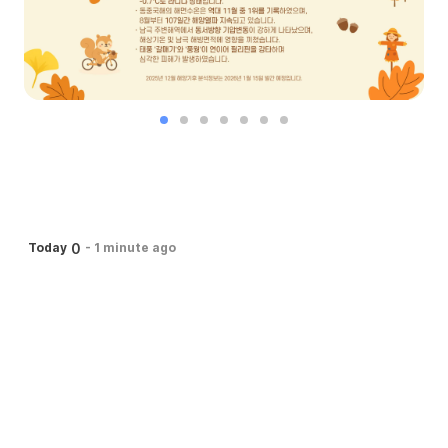
0
Today
-
1 minute ago