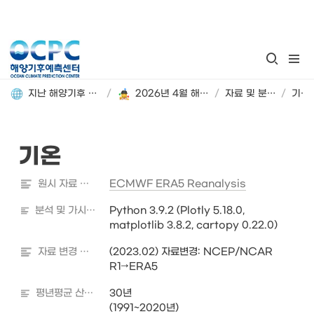
지난 해양기후 분석정보 돌아보기
/
2026년 4월 해양기후 분석정보
/
자료 및 분석 정보
/
기온
기온
원시 자료 출처
ECMWF ERA5 Reanalysis
분석 및 가시화 도구
Python 3.9.2 (Plotly 5.18.0, 
matplotlib 3.8.2, cartopy 0.22.0)
자료 변경 내역
(2023.02) 자료변경: NCEP/NCAR 
R1→ERA5
평년평균 산출기간
30년

(1991~2020년)