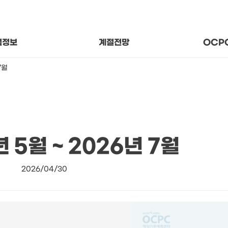
후 상태와 추세
지나온
변수의 의미
함께 걷
기후 분석자료
About
석정보
계절전망
OCP
7월
 5월 ~ 2026년 7월
2026/04/30