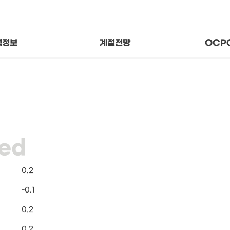
후 상태와 추세
지나온
변수의 의미
함께 걷
기후 분석자료
About
석정보
계절전망
OCP
0.2
-0.1
0.2
0.2