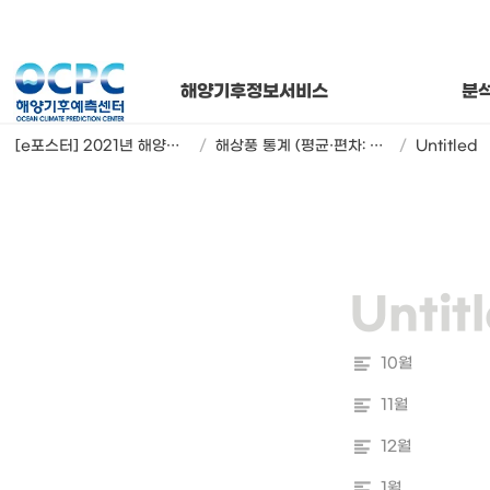
연간 해양기
해양기후
월별 해양
해양기후정보서비스
분
[e포스터] 2021년 해양기후 상태와 추세 변동
/
해상풍 통계 (평균·편차: m/s, 추세: m/s/10년, 순위: 1991~2021년 중 상위)
/
Untitled
10월
11월
12월
1월