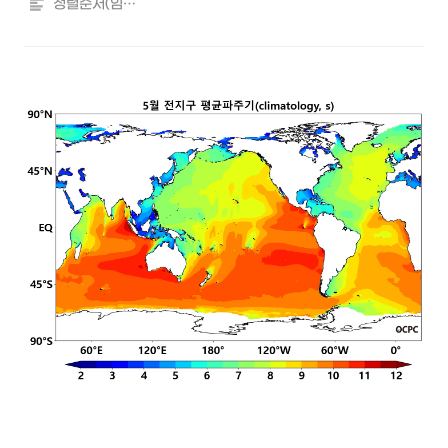
정렬순서(임의)