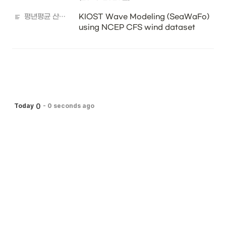
평년평균 산출자료 출처
KIOST Wave Modeling (SeaWaFo) 
using NCEP CFS wind dataset
0
Today
-
0 seconds ago