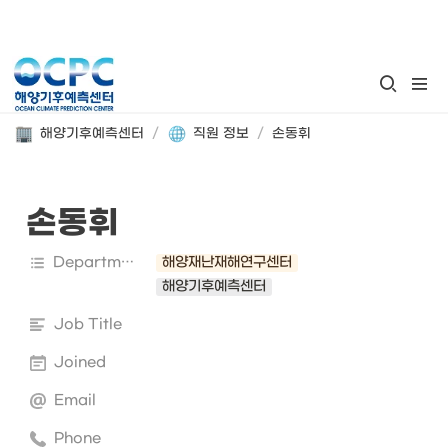
해양기후예측센터
/
직원 정보
/
손동휘
손동휘
Department
해양재난재해연구센터
해양기후예측센터
Job Title
Joined
Email
Phone