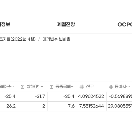
후 상태와 추세
지나온
변수의 의미
함께 걷
기후 분석자료
About
석정보
계절전망
OCP
조자료(2022년 4월)
/
대기변수 변화율
동해(편차비)
황해(편차비)
동중국해(편차)
전구
동아시아해역
-25.4
-31.7
-35.4
4.09624522
-0.569839
26.2
2
-7.6
7.55152644
29.080555