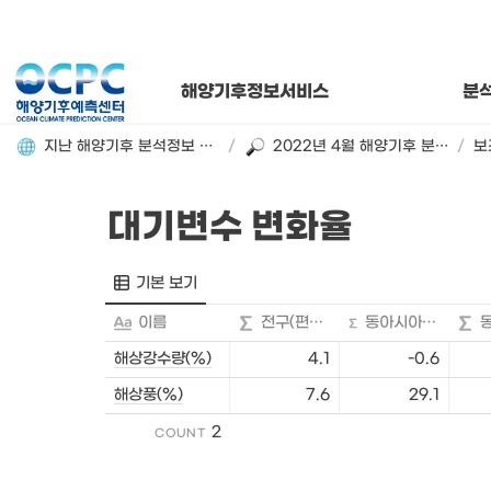
연간 해양기
해양기후
월별 해양
해양기후정보서비스
분
지난 해양기후 분석정보 돌아보기
/
2022년 4월 해양기후 분석정보
/
보
대기변수 변화율
기본 보기
이름
전구(편차비)
동아시아해역(편차비)
해상강수량(%)
4.1
-0.6
해상풍(%)
7.6
29.1
2
COUNT