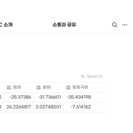
  길
카드뉴스
는 사람들
교육자료
 OCPC
C 소개
소통과 공유
Search
동해
황해
동중국해
5
-25.37386
-31.736601
-35.434198
9
26.2264817
2.02748201
-7.614162