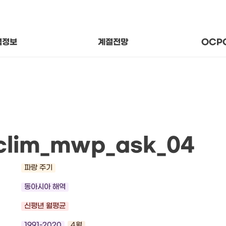
후 상태와 추세
지나온
변수의 의미
함께 걷
기후 분석자료
About
석정보
계절전망
OCP
clim_mwp_ask_04
파랑 주기
동아시아 해역
신평년 월평균
1991-2020
4월