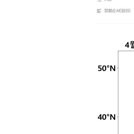
정렬순서(임의)