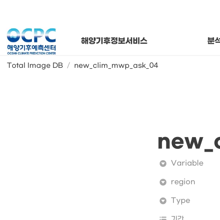
연간 해양기
해양기후
월별 해양
해양기후정보서비스
분
Total Image DB
/
new_clim_mwp_ask_04
new_
Variable
region
Type
기간