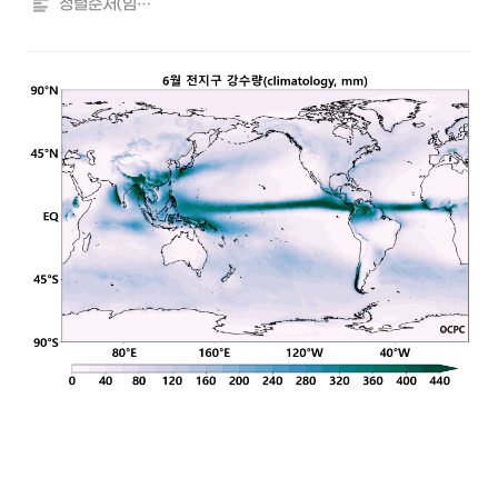
정렬순서(임의)