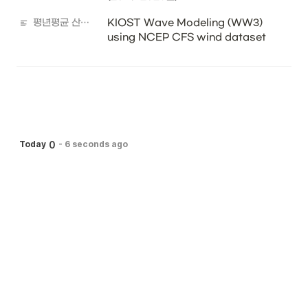
평년평균 산출자료 출처
KIOST Wave Modeling (WW3) 
using NCEP CFS wind dataset
0
Today
-
6 seconds ago