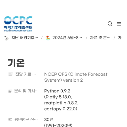
지난 해양기후 계절 전망
/
2024년 6월~8월 해양기후 시범 전망
/
자료 및 분석 정보
/
기온
기온
전망 자료 출처
NCEP CFS (Climate Forecast 
System) version 2
분석 및 가시화 도구
Python 3.9.2

(Plotly 5.18.0, 

matplotlib 3.8.2, 

cartopy 0.22.0)
평년평균 산출기간
30년

(1991~2020년)