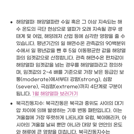
•
해양열파: 해양열파란 수일 혹은 그 이상 지속되는 해
수 온도의 극단 현상으로 열파가 오래 지속될 경우 생
태계 및 어업, 해양레저 산업 등에 심각한 영향을 줄 수 
있습니다. 평년기간의 일 해면수온 관측값의 90백분위 
수에서 일 평년값을 뺀 후 5일 이동평균한 값을 해양열
파의 임곗값으로 산정합니다. 관측 해면수온 편차값이 
해양열파 임곗값을 넘는 경우를 해양열파라고 정의하
며, 임곗값의 2~4 배를 기준으로 가장 낮은 등급인 보
통(moderate)에서부터 강함(strong), 심함
(severe), 극심함(extreme)까지 4단계로 구분이 
됩니다. 
1월 해양열파 보러가기
•
북극진동지수: 북극진동은 북극과 중위도 사이의 대기
압 차이에 의해 발생하는 기후 변동 패턴입니다. 이는 
겨울철에 가장 뚜렷하게 나타나며 유럽, 북아메리카, 아
시아의 겨울철 날씨 뿐만 아니라 대양 및 연안의 온도
와 해류에 큰 영향을 미칩니다. 북극진동지수는 