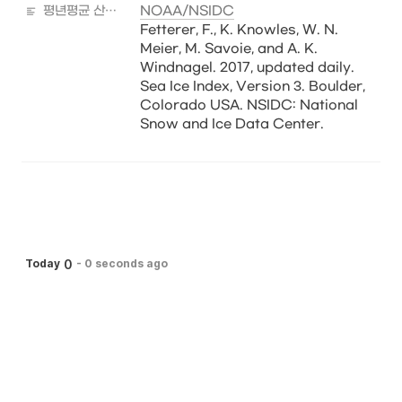
평년평균 산출자료 출처
NOAA/NSIDC
Fetterer, F., K. Knowles, W. N. 
Meier, M. Savoie, and A. K. 
Windnagel. 2017, updated daily. 
Sea Ice Index, Version 3. Boulder, 
Colorado USA. NSIDC: National 
Snow and Ice Data Center.
0
Today
-
0 seconds ago