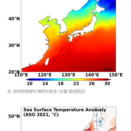
B. 한국주변해역 해면수온(8~10월 평년평균)