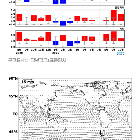
구간표시선: 평년평균±표준편차