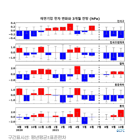
구간표시선: 평년평균±표준편차