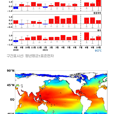
구간표시선: 평년평균±표준편차