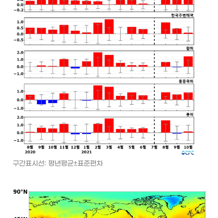
구간표시선: 평년평균±표준편차