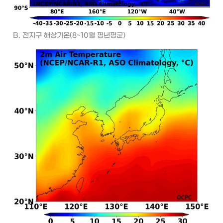
B. 전지구 해상기온(8~10월 평년평균)