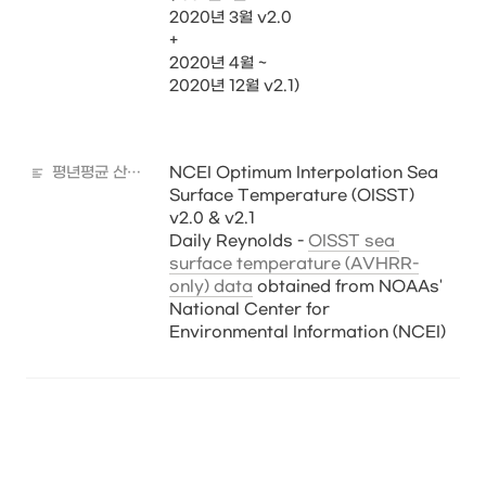
2020년 3월 v2.0 

+

2020년 4월 ~

2020년 12월 v2.1)

평년평균 산출자료 출처
NCEI Optimum Interpolation Sea 
Surface Temperature (OISST) 
v2.0 & v2.1

Daily Reynolds - 
OISST sea 
surface temperature (AVHRR-
only) data
 obtained from NOAAs' 
National Center for 
Environmental Information (NCEI)