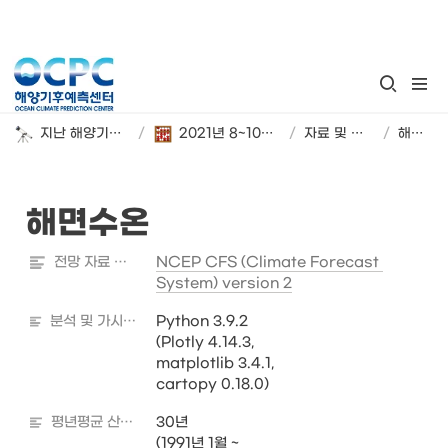
지난 해양기후 계절 전망
/
2021년 8~10월 해양기후 시범 전망
/
자료 및 분석 정보
/
해면수온
해면수온
전망 자료 출처
NCEP CFS (Climate Forecast 
System) version 2
분석 및 가시화 도구
Python 3.9.2

(Plotly 4.14.3, 

matplotlib 3.4.1, 

cartopy 0.18.0)
평년평균 산출기간
30년

(1991년 1월 ~
