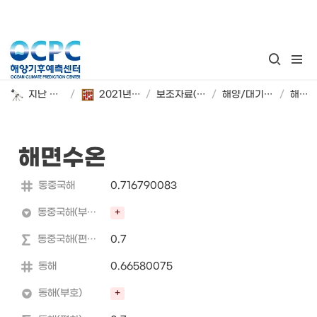
지난 해양기후 계절 전망
/
2021년 9~11월 해양기후 시범 전망
/
보조자료(2021년 9~11월)
/
해양/대기변수 편차 및 부호
/
해면수온
해면수온
동중국해
0.716790083
동중국해(부호)
+
동중국해(편차)
0.7
동해
0.66580075
동해(부호)
+