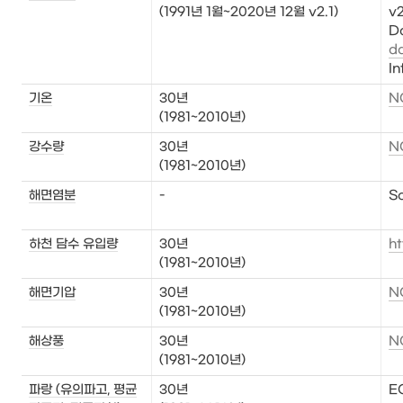
(1991년 1월~2020년 12월 v2.1)
v2
Da
d
In
기온
30년

N
(1981~2010년)
강수량
30년

N
(1981~2010년)
해면염분
-
So
하천 담수 유입량
30년

h
(1981~2010년)
해면기압
30년

N
(1981~2010년)
해상풍
30년

N
(1981~2010년)
파랑 (유의파고, 평균
30년

E