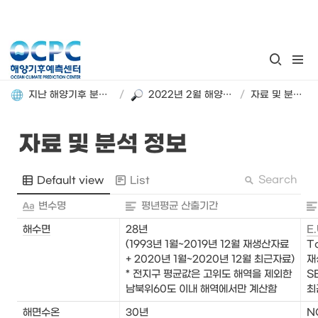
지난 해양기후 분석정보 돌아보기
/
2022년 2월 해양기후 분석정보
/
자료 및 분석 정보
자료 및 분석 정보
Search
Default view
List
변수명
평년평균 산출기간
해수면
28년

E.
(1993년 1월~2019년 12월 재생산자료 
To
+ 2020년 1월~2020년 12월 최근자료)

재
* 전지구 평균값은 고위도 해역을 제외한 
S
남북위60도 이내 해역에서만 계산함
최
해면수온
30년

N