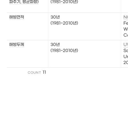
파주기, 평균파향)
(1981~2010년)

해빙면적
30년

N
(1981~2010년) 
Fe
Wi
C
해빙두께
30년

U
(1981~2010년) 
Sc
Un
20
11
COUNT