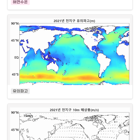
해면수온
유의파고