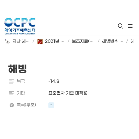
지난 해양기후 계절 전망
/
2021년 9~11월 해양기후 시범 전망
/
보조자료(2021년 9~11월)
/
해빙변수 변화율 및 부호
/
해빙
해빙
북극
-14.3
기타
표준편차 기준 미적용
북극(부호)
-