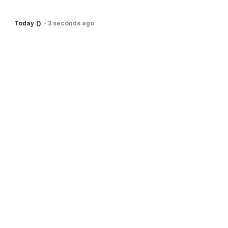
0
Today
-
3 seconds ago