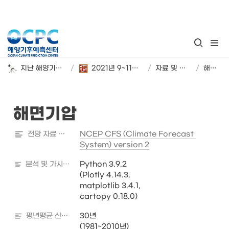
지난 해양기후 계절 전망
/
2021년 9~11월 해양기후 시범 전망
/
자료 및 분석 정보
/
해면기압
해면기압
전망 자료 출처
NCEP CFS (Climate Forecast 
System) version 2
분석 및 가시화 도구
Python 3.9.2

(Plotly 4.14.3,

matplotlib 3.4.1,

cartopy 0.18.0)
평년평균 산출기간
30년

(1981~2010년)