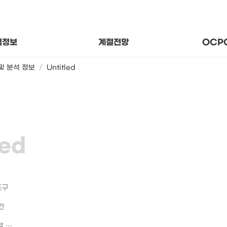
후 상태와 추세
지나온
변수의 의미
함께 걷
기후 분석자료
About
석정보
계절전망
OCP
및 분석 정보
/
Untitled
도구
간
평년평균 산출자료 출처