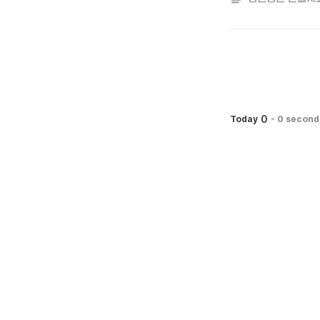
0
Today
-
0 second