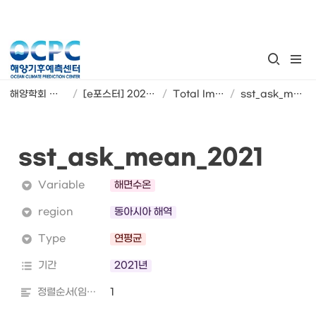
해양학회 포스터 준비
/
[e포스터] 2021년 해양기후 상태와 추세 변동 (1)
/
Total Image DB
/
sst_ask_mean_2021
sst_ask_mean_2021
Variable
해면수온
region
동아시아 해역
Type
연평균
기간
2021년
정렬순서(임의)
1