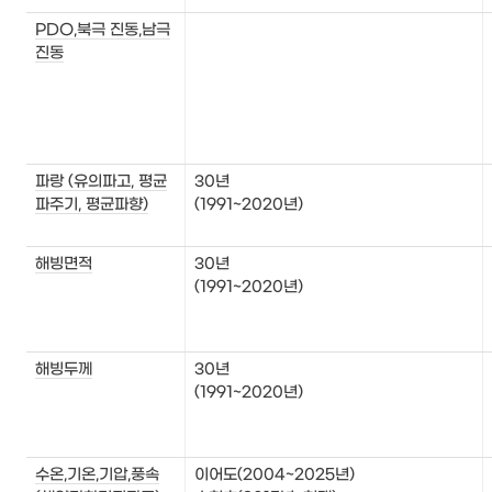
PDO,북극 진동,남극
진동
파랑 (유의파고, 평균
30년

파주기, 평균파향)
(1991~2020년)

해빙면적
30년

(1991~2020년) 
해빙두께
30년

(1991~2020년) 
수온,기온,기압,풍속
이어도(2004~2025년)
