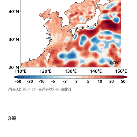
점표시: 평년 ±2 표준편차 초과해역
3쪽