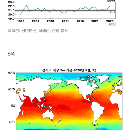
흑색선: 평년평균, 적색선: 선형 추세
6쪽