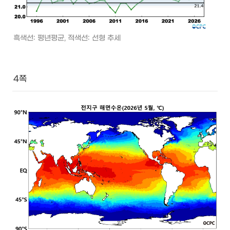
흑색선: 평년평균, 적색선: 선형 추세 
4쪽