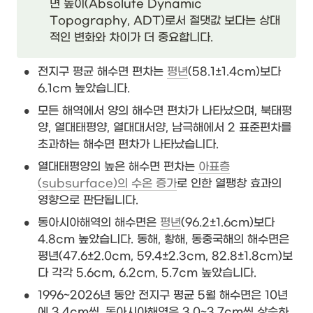
면 높이(Absolute Dynamic 
Topography, ADT)로서 절댓값 보다는 상대
적인 변화와 차이가 더 중요합니다.
•
전지구 평균 해수면 편차는 
평년
(58.1±1.4cm)보다 
6.1cm 높았습니다.
•
모든 해역에서 양의 해수면 편차가 나타났으며, 북태평
양, 열대태평양, 열대대서양, 남극해에서 2 표준편차를 
초과하는 해수면 편차가 나타났습니다.
•
열대태평양의 높은 해수면 편차는 
아표층
(subsurface)의 수온 증가
로 인한 열팽창 효과의 
영향으로 판단됩니다.
•
동아시아해역의 해수면은 
평년
(96.2±1.6cm)보다 
4.8cm 높았습니다. 동해, 황해, 동중국해의 해수면은 
평년(47.6±2.0cm, 59.4±2.3cm, 82.8±1.8cm)보
다 각각 5.6cm, 6.2cm, 5.7cm 높았습니다.
•
1996~2026년 동안 전지구 평균 5월 해수면은 10년
에 3.4cm씩, 동아시아해역은 3.0~3.7cm씩 상승하