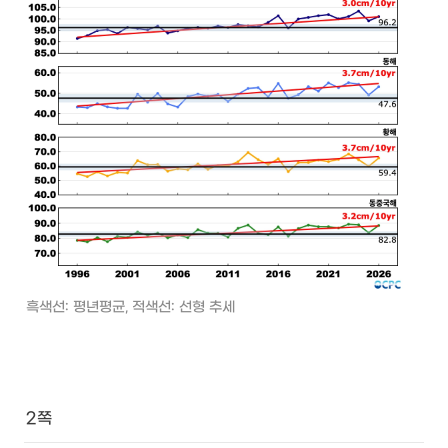
흑색선: 평년평균, 적색선: 선형 추세 
2쪽